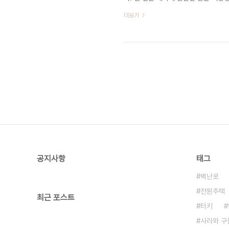
침 9시에 도착했어요. 너무 씽씽 달려서
더보기
떠서 아이스박스에 포장한채 열심히 달
사실은 회를 사라가 젤로 좋아하거든요
생을 저는 열심히 기다립니다. 얼마나 
공지사항
태그
벽난로
전원주택
최근 포스트
터키
사라와 구