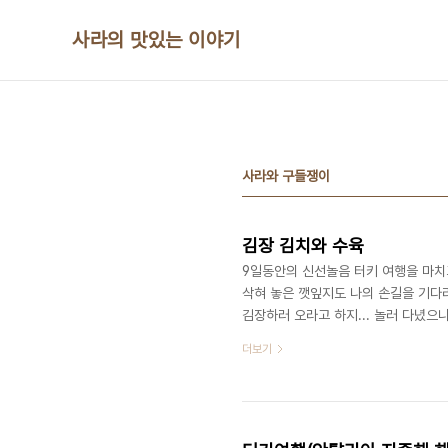
본문 바로가기
사라의 맛있는 이야기
사라와 구들쟁이
김장 김치와 수육
9일동안의 신선놀음 터키 여행을 마치
삭혀 놓은 깻잎지도 나의 손길을 기다
김장하러 오라고 하지... 놀러 다녔으
나는 참 행복하고 바쁩니다. 차근차근 
더보기
완성했고, 그러느라 여행다녀온 짐보따
짝님께서 난생 처음 엄청난 양의 빨래
수육을 준비했습니다. 그동안의 피로도 