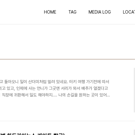
HOME
TAG
MEDIA LOG
LOCA
고 돌아오니 일이 산더미처럼 밀려 있네요. 터키 여행 가기전에 따서
리고 있고, 인제에 사는 언니가 그곳엔 서리가 와서 배추가 얼겠다고
니 직장에 귀환해서 일도 해야하지.... 나의 손길을 원하는 곳이 있어서
한가지씩... 주말에는 김장을 했고 주중에 일을하며 틈틈이 깻잎지를
리는 방구석에 처박혀 있는데, 직장에 다녀오니, 사랑하는 나의 고운
를 다 해서 널어놨더군요. 그래서 감동한 사라의 멋진 남편에게 맛난
풀겸 술 한잔을 곁들이기로 했습니다. 어때요?..