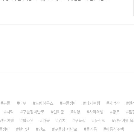
 회는 싱싱했어요. 회가 살아있네!!!!! 회를 싱싱하게 먹기 위해 포를
려왔어요. 그리고 회썰기는 먹기 직전에 썰었는데 정말 싱싱하네요.
. 형수를 위해 아낌없이 맛난 회를 명절이면 꼭 사가지고 오는 시동
많이 사왔는지, 아침에 먹고 저녁에 또 실컷..
구들
나무
드림하우스
구들쟁이
터키여행
치악산
원
사막
구들장벽난로
인제군
석양
사라의방
황토
찜
인도여행
팔라우
가을
김치
구들장
눈산행
인도여행 볼
들쟁이
월악산
인도
구들장 벽난로
들기름
이동식주택