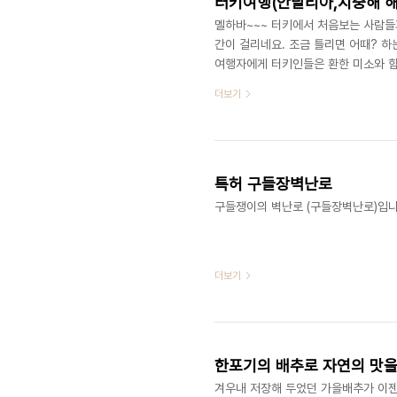
터키여행(안탈리아,지중해 해
멜하바~~~ 터키에서 처음보는 사람들
간이 걸리네요. 조금 틀리면 어때? 
여행자에게 터키인들은 환한 미소와 함께
리와 닮은 모습을 찾아봅니다. 아~~
더보기
이 터키에 적응하고 있습니다. 시차가 
일정을 소화하려니 몽롱한 정신으로 며
보니 벤츠 버스에서 달콤한 잠을 청해봅
특허 구들장벽난로
구들쟁이의 벽난로 (구들장벽난로)입니
더보기
한포기의 배추로 자연의 맛을.
겨우내 저장해 두었던 가을배추가 이젠