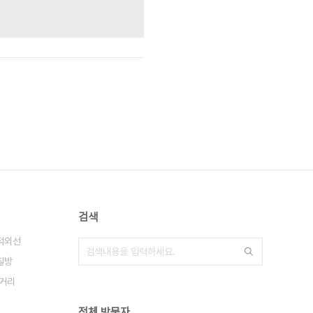
검색
적외선
질방
거리
전체 방문자