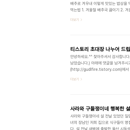
배추로 겨우내 이렇게 맛있는 밥상을 
먹는법 1. 겨울철 배추국 끓이기 2.
도 달큰한 배추전과 배추장국을 끓였지
더보기
았어요. 배추장국에 넣을 두부를 잘게
요. 배추를 살짝만 익혀도 좋아요. 이렇
나네요. 배추를 바로 씻어서 전을 부쳤
티스토리 초대장 나누어 드립
안녕하세요.^^ 찿아주셔서 감사합니다
남았습니다.) 아래에 댓글을 남겨주시
(http://gudlfire.tistory
어 블로깅, 제한없는 저장공간, 나만
더보기
가능합니다. 사라와 구들쟁이의 알콩달
락 눌러주시면 많은 분이 이글을 보실 
www.gudlfire.com
사라와 구들쟁이네 행복한 
사라와 구들쟁이네 설 전날 있었던 일입
녀의 장남인 저희 집으로 식구들이 명절
다. 설 전날 새벽에 출발한 울산 시동