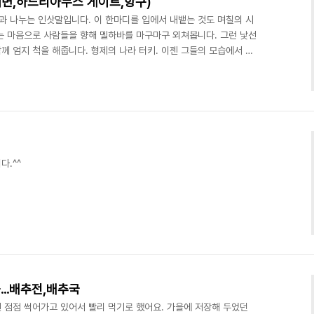
변,하드리아누스 게이트,항구)
과 나누는 인삿말입니다. 이 한마디를 입에서 내뱉는 것도 며칠의 시
하는 마음으로 사람들을 향해 멜하바를 마구마구 외쳐봅니다. 그런 낯선
 엄지 척을 해줍니다. 형제의 나라 터키. 이젠 그들의 모습에서 우
~ 그들의 다리는 우리처럼 짧습니다. ㅋㅋㅋㅋㅋㅋㅋㅋㅋ 이제 슬슬 몸
6시간이 늦다 보니 시간 감각도, 몸도, 마음도 추스르기 전에 빡빡한
칠을 끌려다닌 느낌도 들고 멋진 경치에 취해도 보고, 먼길을 달리다
니다. 정규영 가이드님의 친절한 터키 역사도 공부..
다.^^
..배추전,배추국
 점점 썩어가고 있어서 빨리 먹기로 했어요. 가을에 저장해 두었던