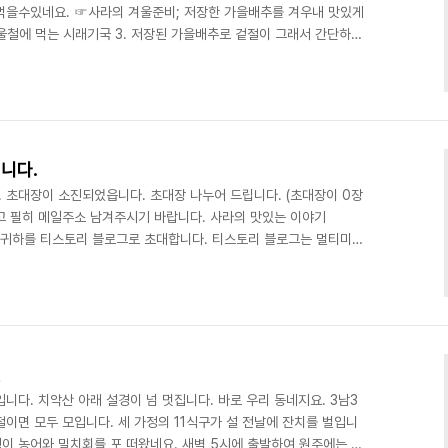
먹을수있네요. ☞사라의 겨울준비; 저장한 가을배추를 겨우내 맛있게
 겨울철에 먹는 시래기국 3. 저장된 가을배추로 겉절이 그래서 간단하고
요. 부침가루를 걸쭉하게 풀어서 준비했어요. 아무것도 첨가하지 않
 준비합니다. 후라이팬에 생배추를 부침가루에 묻혀 전을 부치면 되지
게 겉이 노릇하게 구워주세요. 우~~~와!!! 정말 생각지 않았던 맛이
는데 들큰한 자연의 맛이 그대로 입안에 전해지네요...
니다.
. 초대장이 소진되었읍니다. 초대장 나누어 드립니다. (초대장이 0장
고 필히 메일주소 남겨주시기 바랍니다. 사라의 맛있는 이야기
.com)에서 귀하를 티스토리 블로그로 초대합니다. 티스토리 블로그는 멀티미디
의 블로그 주소 제공등 전문 블로그 서비스로 초대를 통해서만 가입이
콩 삶의 이야기 읽어주셔서 감사합니다.^^ 꾸~~벅 아래의 추천손가
수 있습니다. 모든 분께서는 福 받으세요.^^ 감사합니다.
설
니다. 치악산 아래 설경이 넘 멋집니다. 바로 우리 동네지요. 3남3
이면 모두 모입니다. 세 가정의 11식구가 설 전날에 잔치를 벌입니
생이 농어와 밀치회를 포 떠왔네요. 새벽 5시에 출발하여 원주에는 아